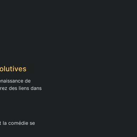
olutives
enaissance de
erez des liens dans
t la comédie se