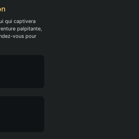
on
ui qui captivera
enture palpitante,
endez-vous pour