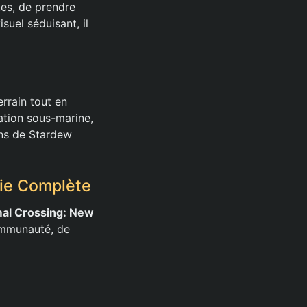
tes, de prendre
suel séduisant, il
rrain tout en
ation sous-marine,
ans de Stardew
Vie Complète
al Crossing: New
communauté, de