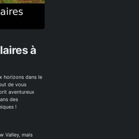
laires à
x horizons dans le
 but de vous
prit aventureux
dans des
niques !
 Valley, mais