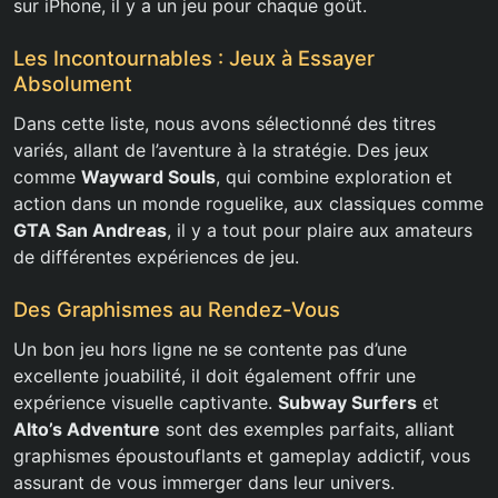
sur iPhone, il y a un jeu pour chaque goût.
Les Incontournables : Jeux à Essayer
Absolument
Dans cette liste, nous avons sélectionné des titres
variés, allant de l’aventure à la stratégie. Des jeux
comme
Wayward Souls
, qui combine exploration et
action dans un monde roguelike, aux classiques comme
GTA San Andreas
, il y a tout pour plaire aux amateurs
de différentes expériences de jeu.
Des Graphismes au Rendez-Vous
Un bon jeu hors ligne ne se contente pas d’une
excellente jouabilité, il doit également offrir une
expérience visuelle captivante.
Subway Surfers
et
Alto’s Adventure
sont des exemples parfaits, alliant
graphismes époustouflants et gameplay addictif, vous
assurant de vous immerger dans leur univers.