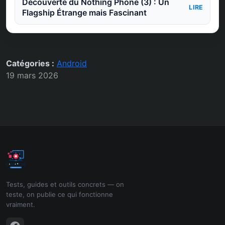
Découverte du Nothing Phone (3) : Un
LIRE
Flagship Étrange mais Fascinant
Catégories :
Android
19 mars 2026
Tests, guides et outils concrets — on
teste, on publie ce qui fonctionne
vraiment.