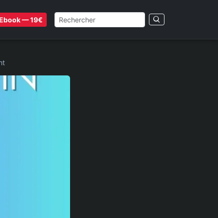
Ebook — 19€
nt