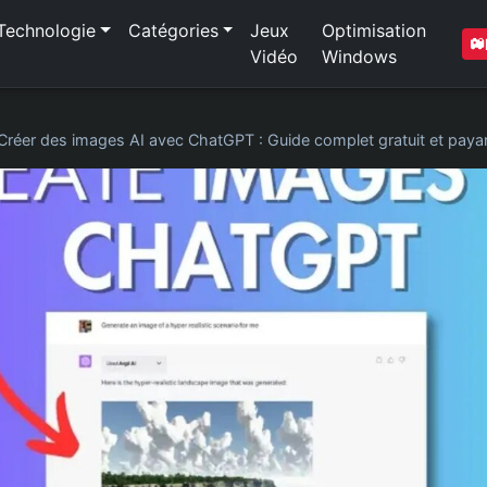
Technologie
Catégories
Jeux
Optimisation
Vidéo
Windows
Créer des images AI avec ChatGPT : Guide complet gratuit et paya