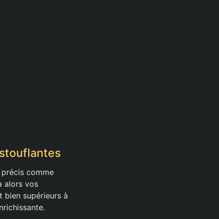
stouflantes
pt précis comme
a alors vos
t bien supérieurs à
nrichissante.