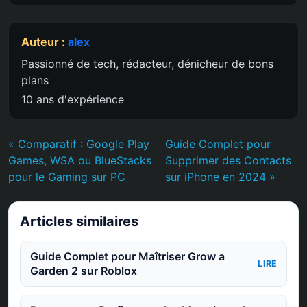
Auteur :
alex
Passionné de tech, rédacteur, dénicheur de bons
plans
10 ans d'expérience
« Comparatif : Google Play
Guide Complet pour
Games, WSA ou BlueStacks
Supprimer des Contacts
pour le Gaming sur PC
sur iPhone en 2024 »
Articles similaires
Guide Complet pour Maîtriser Grow a
LIRE
Garden 2 sur Roblox