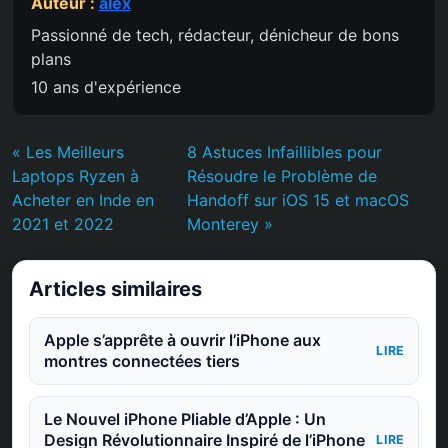
Auteur :
alex
Passionné de tech, rédacteur, dénicheur de bons
plans
10 ans d'expérience
« Les Meilleurs
8 Astuces Infaillibles pour
Laptops Ryzen à
Résoudre le Problème de
Acheter en Inde en
Handoff sur iOS 15 et macOS
2021 et 2022
Monterey »
Articles similaires
Apple s’apprête à ouvrir l’iPhone aux
LIRE
montres connectées tiers
Le Nouvel iPhone Pliable d’Apple : Un
Design Révolutionnaire Inspiré de l’iPhone
LIRE