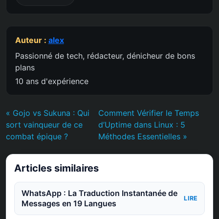
Auteur :
alex
Passionné de tech, rédacteur, dénicheur de bons
plans
10 ans d'expérience
« Gojo vs Sukuna : Qui
Comment Vérifier le Temps
sort vainqueur de ce
d’Uptime dans Linux : 5
combat épique ?
Méthodes Essentielles »
Articles similaires
WhatsApp : La Traduction Instantanée de
LIRE
Messages en 19 Langues