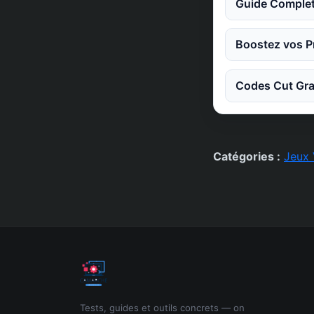
Guide Complet
Boostez vos Pr
Codes Cut Gra
Catégories :
Jeux 
Tests, guides et outils concrets — on