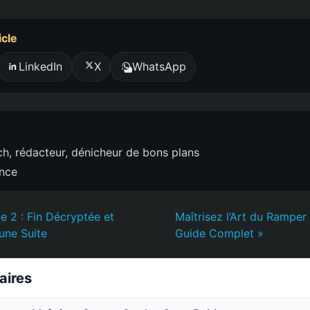
icle
LinkedIn
X
WhatsApp
h, rédacteur, dénicheur de bons plans
ence
e 2 : Fin Décryptée et
Maîtrisez l’Art du Ramper
une Suite
Guide Complet »
laires