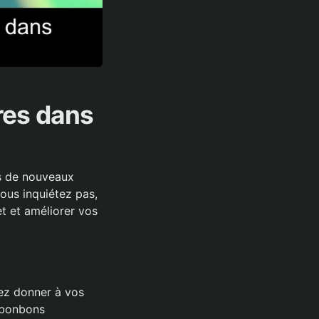
res dans
s de nouveaux
us inquiétez pas,
et et améliorer vos
ez donner à vos
 bonbons