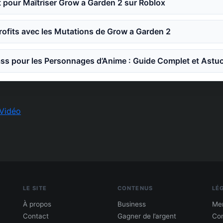
 pour Maîtriser Grow a Garden 2 sur Roblox
ofits avec les Mutations de Grow a Garden 2
ss pour les Personnages d’Anime : Guide Complet et Astu
Vidéo
LE SITE
CONTENUS
LÉ
À propos
Business
Men
Contact
Gagner de l’argent
Con