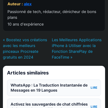
Auteur :
alex
Passionné de tech, rédacteur, dénicheur de bons
plans
10 ans d'expérience
« Boostez vos créations
Les Meilleures Applications
avec les meilleurs
iPhone à Utiliser avec la
pinceaux Procreate
Fonction SharePlay de
gratuits en 2024
FaceTime »
Articles similaires
WhatsApp : La Traduction Instantanée de
LIRE
Messages en 19 Langues
Activez les sauvegardes de chat chiffrées
LIRE