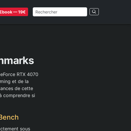
Ebook — 19€
chmarks
 GeForce RTX 4070
ming et de la
mances de cette
 à comprendre si
tBench
actement sous