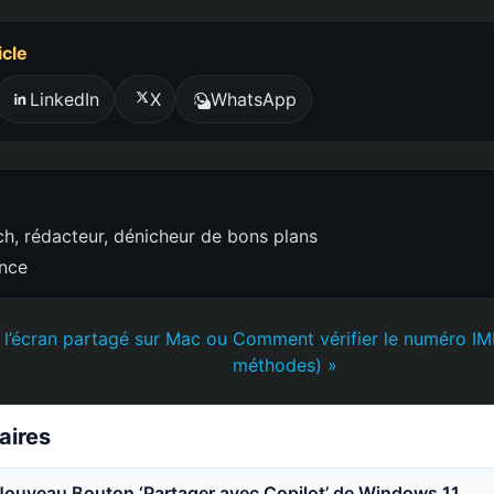
icle
LinkedIn
X
WhatsApp
h, rédacteur, dénicheur de bons plans
ence
 l’écran partagé sur Mac ou
Comment vérifier le numéro IME
méthodes) »
laires
Nouveau Bouton ‘Partager avec Copilot’ de Windows 11