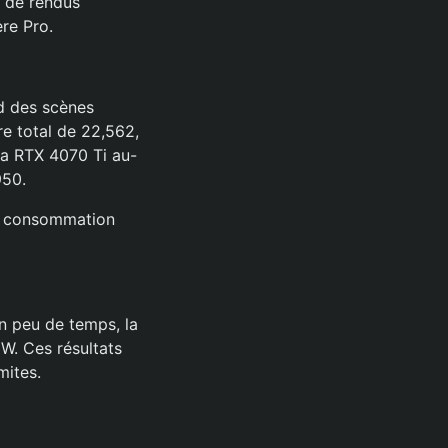
t de rendus
re Pro.
d des scènes
e total de 22,562,
la RTX 4070 Ti au-
950.
de consommation
n peu de temps, la
W. Ces résultats
mites.