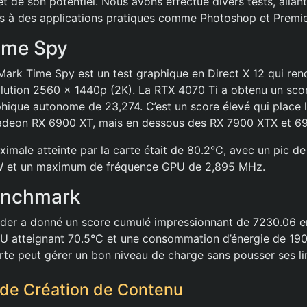
t de son potentiel. Nous avons effectué divers tests, allan
s à des applications pratiques comme Photoshop et Premie
ime Spy
rk Time Spy est un test graphique en Direct X 12 qui ren
olution 2560 x 1440p (2K). La RTX 4070 Ti a obtenu un scor
hique autonome de 23,274. C’est un score élevé qui place 
adeon RX 6900 XT, mais en dessous des RX 7900 XTX et 6
imale atteinte par la carte était de 80.2°C, avec un pic 
W et un maximum de fréquence GPU de 2,895 MHz.
enchmark
der a donné un score cumulé impressionnant de 7230.06 e
U atteignant 70.5°C et une consommation d’énergie de 190
rte peut gérer un bon niveau de charge sans pousser ses li
de Création de Contenu