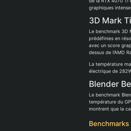
de la RTX 4070 Ti e
graphiques intense
3D Mark T
Le benchmark 3D Ma
prédéfinies en rés
avec un score grap
dessus de l’AMD R
La température max
électrique de 282
Blender B
Le benchmark Blen
température du GP
montrent que la ca
Benchmarks 