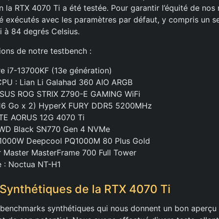
n la RTX 4070 Ti a été testée. Pour garantir l’équité de nos r
 exécutés avec les paramètres par défaut, y compris un se
i à 84 degrés Celsius.
tions de notre testbench :
re i7-13700KF (13e génération)
CPU : Lian Li Galahad 360 AIO ARGB
 ASUS ROG STRIX Z790-E GAMING WiFi
(16 Go x 2) HyperX FURY DDR5 5200MHz
TE AORUS 12G 4070 Ti
 WD Black SN770 Gen 4 NVMe
: 1000W Deepcool PQ1000M 80 Plus Gold
er Master MasterFrame 700 Full Tower
e : Noctua NT-H1
Synthétiques de la RTX 4070 Ti
 benchmarks synthétiques qui nous donnent un bon aperçu