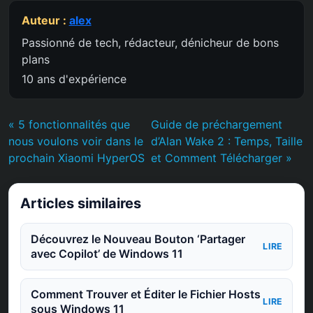
Auteur :
alex
Passionné de tech, rédacteur, dénicheur de bons
plans
10 ans d'expérience
« 5 fonctionnalités que
Guide de préchargement
nous voulons voir dans le
d’Alan Wake 2 : Temps, Taille
prochain Xiaomi HyperOS
et Comment Télécharger »
Articles similaires
Découvrez le Nouveau Bouton ‘Partager
LIRE
avec Copilot’ de Windows 11
Comment Trouver et Éditer le Fichier Hosts
LIRE
sous Windows 11