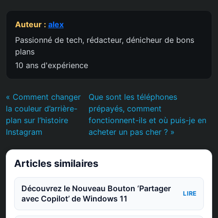
Auteur :
alex
Passionné de tech, rédacteur, dénicheur de bons
plans
10 ans d'expérience
« Comment changer
Que sont les téléphones
la couleur d’arrière-
prépayés, comment
plan sur l’histoire
fonctionnent-ils et où puis-je en
Instagram
acheter un pas cher ? »
Articles similaires
Découvrez le Nouveau Bouton ‘Partager
LIRE
avec Copilot’ de Windows 11