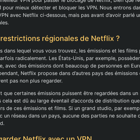
eilleur VPN pour passer le blocage de Netflix, bien que Net
1 pour mieux détecter et bloquer les VPN. Nous entrons dans
 VPN avec Netflix ci-dessous, mais pas avant d’avoir parlé 
les.
restrictions régionales de Netflix ?
s dans lequel vous vous trouvez, les émissions et les films
arfois radicalement. Les États-Unis, par exemple, possèdent
e, avec des émissions dont beaucoup de personnes en Euro
pendant, Netflix propose dans d’autres pays des émissions
ent pas non plus regarder.
iot que certaines émissions puissent être regardées dans un
s cela est dû au large éventail d’accords de distribution que
rs de ces émissions et films. Si un grand studio, par exemp
ec un réseau dans un pays, aucune des parties ne souhaite 
d.
arder Netflix avec un VPN