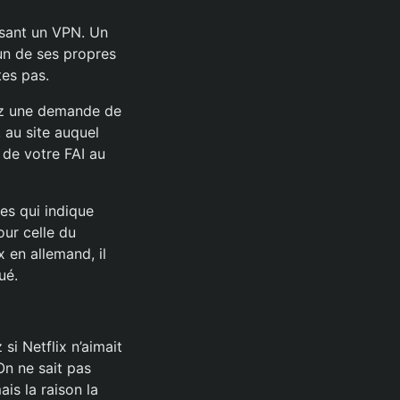
lisant un VPN. Un
’un de ses propres
tes pas.
ez une demande de
 au site auquel
 de votre FAI au
res qui indique
ur celle du
 en allemand, il
ué.
si Netflix n’aimait
On ne sait pas
is la raison la