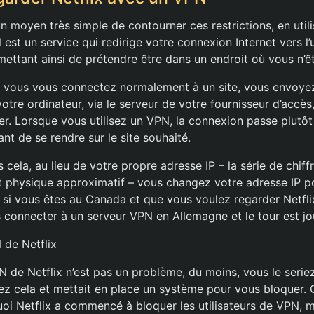
 un moyen très simple de contourner ces restrictions, en uti
l est un service qui redirige votre connexion Internet vers l
mettant ainsi de prétendre être dans un endroit où vous n’ê
e vous vous connectez normalement à un site, vous envoy
tre ordinateur, via le serveur de votre fournisseur d’accès,
r. Lorsque vous utilisez un VPN, la connexion passe plutôt
t de se rendre sur le site souhaité.
 cela, au lieu de votre propre adresse IP – la série de chiff
physique approximatif – vous changez votre adresse IP po
 si vous êtes au Canada et que vous voulez regarder Netflix
s connecter à un serveur VPN en Allemagne et le tour est jo
 de Netflix
de Netflix n’est pas un problème, du moins, vous le seriez 
ez cela et mettait en place un système pour vous bloquer. 
i Netflix a commencé à bloquer les utilisateurs de VPN, ma