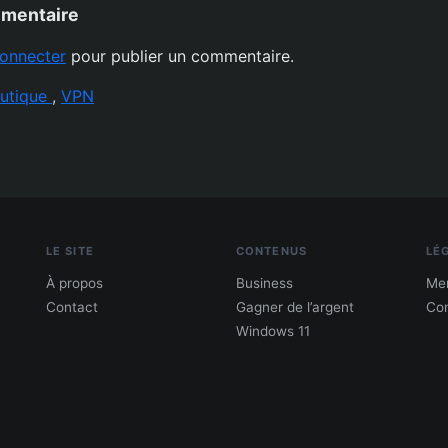
mmentaire
onnecter
pour publier un commentaire.
autique
,
VPN
LE SITE
CONTENUS
LÉ
À propos
Business
Men
Contact
Gagner de l’argent
Con
Windows 11
PDF : 10 Méthodes pour gagner de l'argent