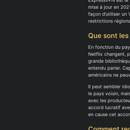
ExpressVPN est le m
mise à jour en 202
façon d’utiliser un
restrictions régiona
Que sont les 
En fonction du pay
Netflix changent, p
grande bibliothèqu
entendu parler. Ce
américains ne peuv
Il peut sembler id
le pays voisin, mai
avec les producteu
accord lucratif av
en cause cet accor
Comment reg