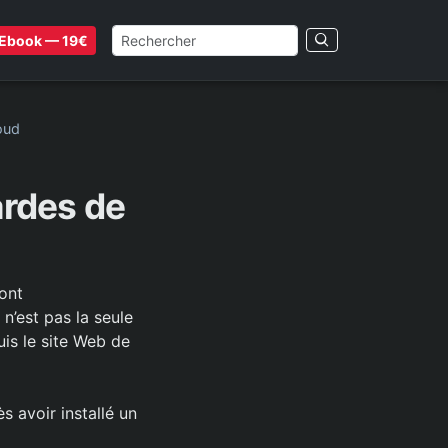
Ebook — 19€
oud
rdes de
ont
n’est pas la seule
is le site Web de
 avoir installé un