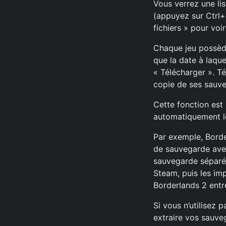
Vous verrez une lis
(appuyez sur Ctrl+F
fichiers » pour voir
Chaque jeu possède
que la date à laquel
« Télécharger ». T
copie de ses sauv
Cette fonction est 
automatiquement le
Par exemple, Border
de sauvegarde avec
sauvegarde séparém
Steam, puis les im
Borderlands 2 entr
Si vous n’utilisez 
extraire vos sauveg