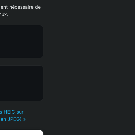
ment nécessaire de
nux.
rs HEIC sur
 en JPEG) »