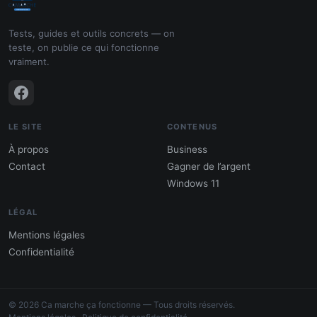
Tests, guides et outils concrets — on
teste, on publie ce qui fonctionne
vraiment.
LE SITE
CONTENUS
À propos
Business
Contact
Gagner de l’argent
Windows 11
LÉGAL
Mentions légales
Confidentialité
PDF : 10 Méthodes pour gagner de
l'argent
© 2026 Ca marche ça fonctionne — Tous droits réservés.
Gagne 300 € – 5 000 € / mois · Guide testé