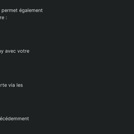
us permet également
re :
Pay avec votre
rte via les
 précédemment