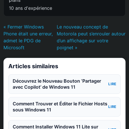
plans
10 ans d'expérience
« Fermer Windows
Le nouveau concept de
Phone était une erreur,
Motorola peut s’enrouler autour
admet le PDG de
d’un affichage sur votre
Microsoft
poignet »
Articles similaires
Découvrez le Nouveau Bouton ‘Partager
LIRE
avec Copilot’ de Windows 11
Comment Trouver et Éditer le Fichier Hosts
LIRE
sous Windows 11
Comment Installer Windows 11 Lite sur